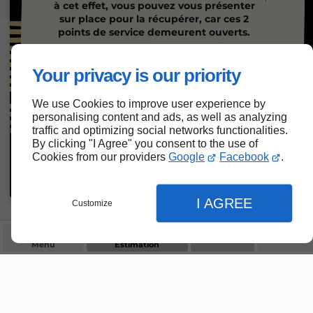
à cet effet, vous pouvez vous présenter
sur place pour la récupérer, car ces 2
points de service demeurent ouverts.
Pour toute demande de prix ou de suivi,
Your privacy is our priority
SVP nous contacter par courriel et nous
vous répondrons dans les 3 jours
ouvrables.
We use Cookies to improve user experience by
personalising content and ads, as well as analyzing
Merci de votre compréhension !
traffic and optimizing social networks functionalities.
By clicking "I Agree" you consent to the use of
Contactez-Nous
Cookies from our providers
Google
Facebook
.
I AGREE
Customize
Menu
Estimation
Nous répondons à toutes vos
questions. N’hésitez pas à nous