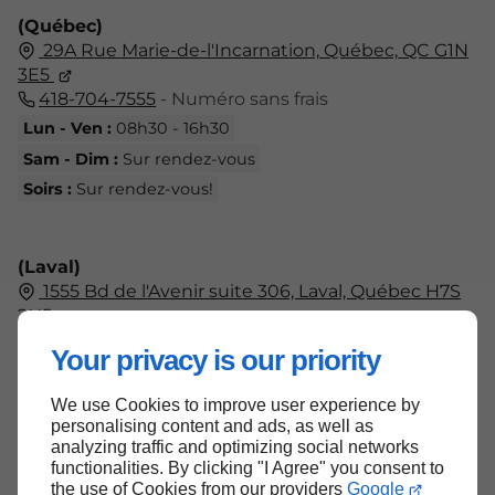
(Québec)
29A Rue Marie-de-l'Incarnation,
Québec,
QC G1N
3E5
418-704-7555
- Numéro sans frais
Lun - Ven :
08h30 - 16h30
Sam - Dim :
Sur rendez-vous
Soirs :
Sur rendez-vous!
(Laval)
1555 Bd de l'Avenir suite 306, Laval, Québec H7S
2N5
438-804-7555
Your privacy is our priority
Lun - Ven :
09h00 - 17h00
Sam - Dim :
Fermé
We use Cookies to improve user experience by
personalising content and ads, as well as
analyzing traffic and optimizing social networks
functionalities. By clicking "I Agree" you consent to
the use of Cookies from our providers
Google
Haut de page