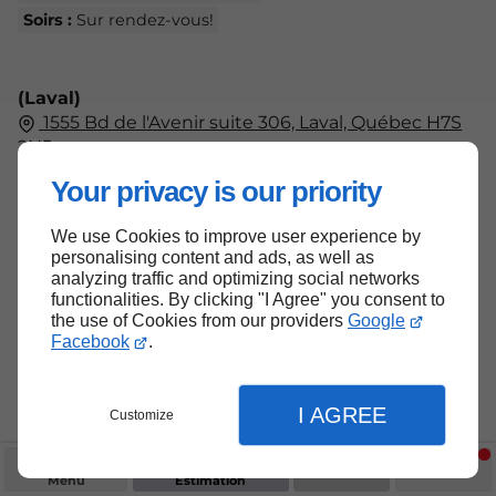
Soirs :
Sur rendez-vous!
(Laval)
1555 Bd de l'Avenir suite 306, Laval, Québec H7S
2N5
438-804-7555
Your privacy is our priority
Lun - Ven :
09h00 - 17h00
Sam - Dim :
Fermé
We use Cookies to improve user experience by
personalising content and ads, as well as
analyzing traffic and optimizing social networks
functionalities. By clicking "I Agree" you consent to
the use of Cookies from our providers
Google
Haut de page
Facebook
.
I AGREE
Customize
Menu
Estimation