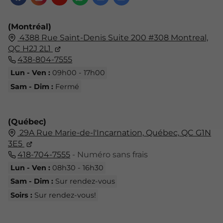
(Montréal)
4388 Rue Saint-Denis Suite 200 #308 Montreal,
QC H2J 2L1
438-804-7555
Lun - Ven :
09h00 - 17h00
Sam - Dim :
Fermé
(Québec)
29A Rue Marie-de-l'Incarnation,
Québec,
QC G1N
3E5
418-704-7555
- Numéro sans frais
Lun - Ven :
08h30 - 16h30
Sam - Dim :
Sur rendez-vous
Soirs :
Sur rendez-vous!