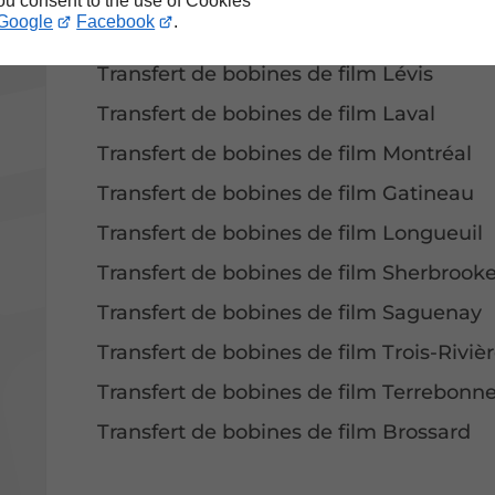
you consent to the use of Cookies
Google
Facebook
.
Transfert de vidéocassettes Brossard
Transfert de bobines de film Lévis
Transfert de bobines de film Laval
Transfert de bobines de film Montréal
Transfert de bobines de film Gatineau
Transfert de bobines de film Longueuil
Transfert de bobines de film Sherbrook
Transfert de bobines de film Saguenay
Transfert de bobines de film Trois-Riviè
Transfert de bobines de film Terrebonn
Transfert de bobines de film Brossard