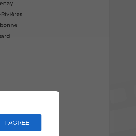
uenay
-Rivières
rebonne
sard
I AGREE
es