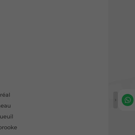
l
réal
neau
ueuil
rbrooke