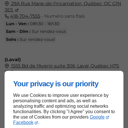
29A Rue Marie-de-l'Incarnation,
Québec,
QC G1N
3E5
418-704-7555
- Numéro sans frais
Lun - Ven :
08h30 - 16h30
Sam - Dim :
Sur rendez-vous
Soirs :
Sur rendez-vous!
(Laval)
1555 Bd de l'Avenir suite 306, Laval, Québec H7S
2N5
438-804-7555
Your privacy is our priority
Lun - Ven :
09h00 - 17h00
Sam - Dim :
Fermé
We use Cookies to improve user experience by
personalising content and ads, as well as
analyzing traffic and optimizing social networks
functionalities. By clicking "I Agree" you consent to
the use of Cookies from our providers
Google
Haut de page
Facebook
.