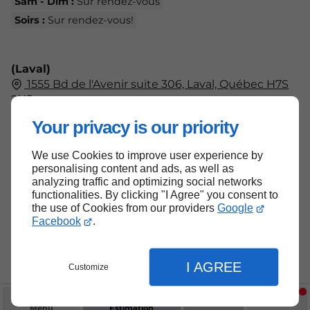
Sam - Dim :
Sur rendez-vous
Soirs :
Sur rendez-vous!
(Laval)
1555 Bd de l'Avenir suite 306, Laval, Québec H7S
2N5
438-804-7555
Your privacy is our priority
Lun - Ven :
09h00 - 17h00
Sam - Dim :
Fermé
We use Cookies to improve user experience by
personalising content and ads, as well as
analyzing traffic and optimizing social networks
functionalities. By clicking "I Agree" you consent to
the use of Cookies from our providers
Google
Haut de page
Facebook
.
I AGREE
Customize
Menu
Estimation