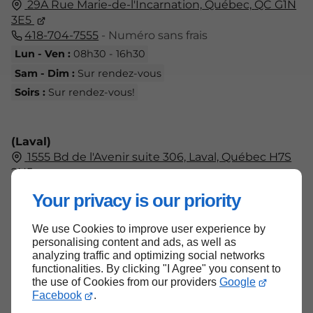
29A Rue Marie-de-l'Incarnation,
Québec,
QC G1N
3E5
418-704-7555
- Numéro sans frais
Lun - Ven :
08h30 - 16h30
Sam - Dim :
Sur rendez-vous
Soirs :
Sur rendez-vous!
(Laval)
1555 Bd de l'Avenir suite 306, Laval, Québec H7S
2N5
438-804-7555
Your privacy is our priority
Lun - Ven :
09h00 - 17h00
Sam - Dim :
Fermé
We use Cookies to improve user experience by
personalising content and ads, as well as
analyzing traffic and optimizing social networks
functionalities. By clicking "I Agree" you consent to
the use of Cookies from our providers
Google
Haut de page
Facebook
.