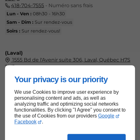
418-704-7555
- Numéro sans frais
Lun - Ven :
08h30 - 16h30
Sam - Dim :
Sur rendez-vous
Soirs :
Sur rendez-vous!
(Laval)
1555 Bd de l'Avenir suite 306, Laval, Québec H7S
2N5
438-804-7555
Your privacy is our priority
Lun - Ven :
09h00 - 17h00
Sam - Dim :
Fermé
We use Cookies to improve user experience by
personalising content and ads, as well as
analyzing traffic and optimizing social networks
functionalities. By clicking "I Agree" you consent to
the use of Cookies from our providers
Google
Haut de page
Facebook
.