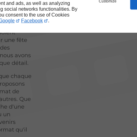
nt de
Customize
nt and ads, as well as analyzing
chniciens
ng social networks functionalities. By
you consent to the use of Cookies
Google
Facebook
.
, assurant
soient
r une fête
 des
 nous avons
que détail.
 que chaque
proposons
ormat de
’autres. Que
che d'une
u un
venirs
rmat qu'il