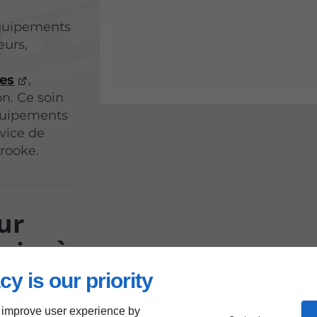
équipements
eurs,
tes
,
on. Ce soin
équipements
vice de
rooke.
ur
nirs à
cy is our priority
 improve user experience by