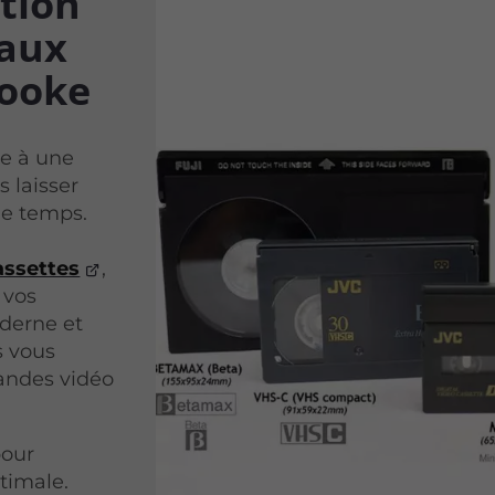
tion
 aux
rooke
e à une
s laisser
le temps.
assettes
,
 vos
derne et
s vous
bandes vidéo
pour
timale.