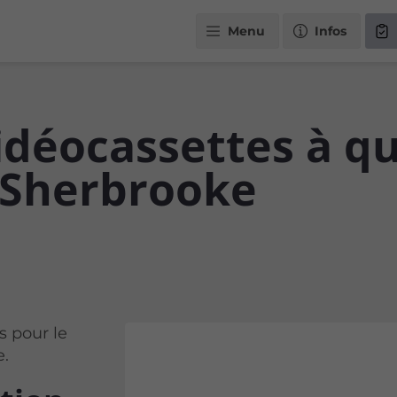
Menu
Infos
vidéocassettes à q
 Sherbrooke
s pour le
e.