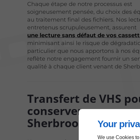
Chaque étape de notre processus est
soigneusement pensée, du choix des 
au traitement final des fichiers. Nos lect
entretenus scrupuleusement, assurent
une lecture sans défaut de vos casset
minimisant ainsi le risque de dégradati
particulier que nous apportons à nos 
reflète notre engagement fournir un ser
qualité à chaque client venant de Sherb
Transfert de VHS po
conserver vos souve
Sherbrooke
Your priva
We use Cookies to