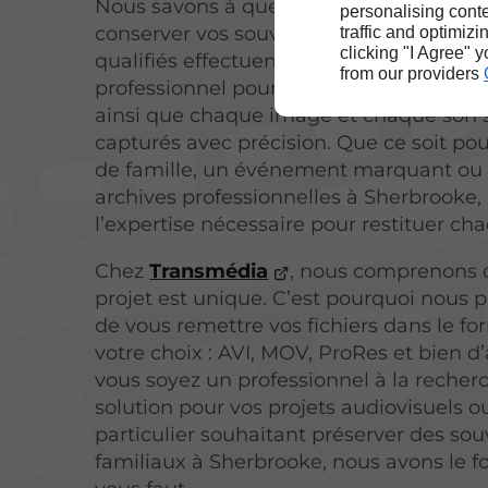
Nous savons à quel point il est importa
personalising conte
conserver vos souvenirs intacts. Nos te
traffic and optimizi
clicking "I Agree" 
qualifiés effectuent un post-traitement
from our providers
professionnel pour optimiser vos vidéos
ainsi que chaque image et chaque son 
capturés avec précision. Que ce soit pou
de famille, un événement marquant ou
archives professionnelles à Sherbrooke,
l’expertise nécessaire pour restituer cha
Chez
Transmédia
, nous comprenons
projet est unique. C’est pourquoi nous 
de vous remettre vos fichiers dans le f
votre choix : AVI, MOV, ProRes et bien d
vous soyez un professionnel à la recher
solution pour vos projets audiovisuels o
particulier souhaitant préserver des sou
familiaux à Sherbrooke, nous avons le fo