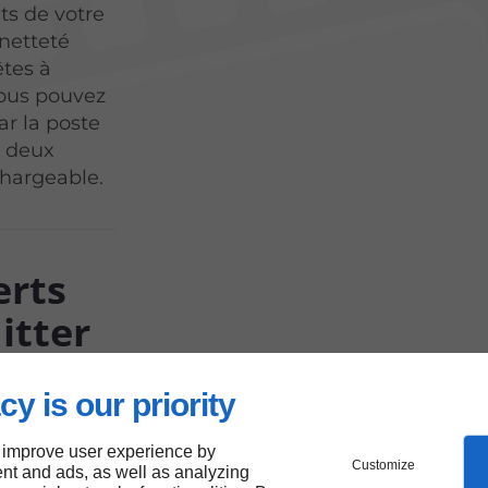
s de votre
 netteté
êtes à
Vous pouvez
r la poste
s deux
chargeable.
erts
itter
cy is our priority
isation de
 improve user experience by
également
Customize
nt and ads, as well as analyzing