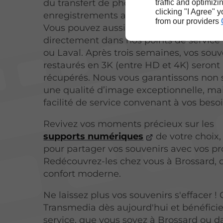
du transfert de photos, diapositives et
traffic and optimizi
clicking "I Agree" 
enregistrements audio. Vous résidez à B
from our providers
Vous pouvez aussi déposer vos support
directement dans nos points de servic
ou Laval. Après trois semaines, vos souv
restaurés en 3K (entre HD et 4K) seront 
récupérés. Nous vous garantissons non
une qualité d’image exceptionnelle, ma
facilité de service convenant à vos besoi
Revivez vos moments précieux sur les
supports numériques
de votre choix, 
pour partager vos souvenirs avec vos pr
Redécouvrez-les chez vous à Brossard, 
confort moderne.
Ne laissez plus vos souvenirs s'effacer !
Transmedia
dès aujourd'hui et bénéfici
service, que vous soyez à Brossard ou d