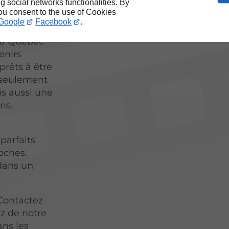
ng social networks functionalities. By
you consent to the use of Cookies
rossard ?
Google
Facebook
.
s
e à Québec
enirs
prêts à être
 seulement
is aussi une
ns.
parfaits
oches.
dans un
 Contactez
ez de notre
ans les