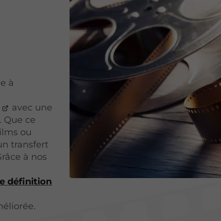
ce à
avec une
. Que ce
films ou
n transfert
Grâce à nos
e définition
méliorée.