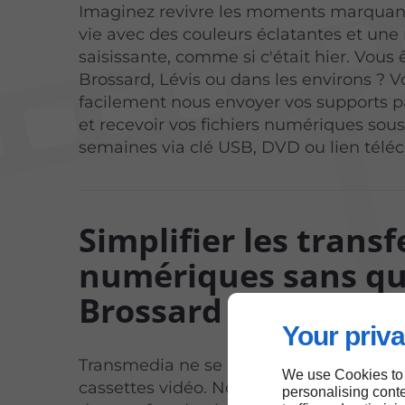
Imaginez revivre les moments marquant
vie avec des couleurs éclatantes et une
saisissante, comme si c'était hier. Vous 
Brossard, Lévis ou dans les environs ? 
facilement nous envoyer vos supports pa
et recevoir vos fichiers numériques sou
semaines via clé USB, DVD ou lien télé
Simplifier les transf
numériques sans qu
Brossard
Your priva
Transmedia ne se limite pas à la numér
We use Cookies to
cassettes vidéo. Nous nous occupons 
personalising conte