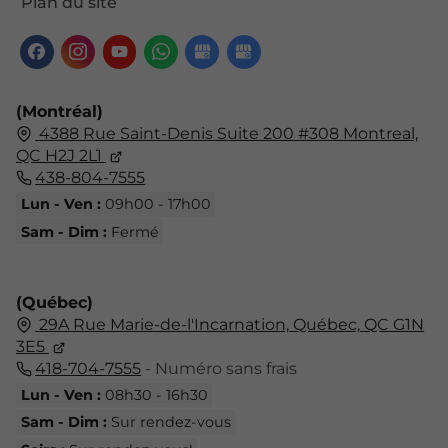
Plan du site
(Montréal)
4388 Rue Saint-Denis Suite 200 #308 Montreal,
QC H2J 2L1
438-804-7555
Lun - Ven :
09h00 - 17h00
Sam - Dim :
Fermé
(Québec)
29A Rue Marie-de-l'Incarnation,
Québec,
QC G1N
3E5
418-704-7555
- Numéro sans frais
Lun - Ven :
08h30 - 16h30
Sam - Dim :
Sur rendez-vous