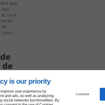
lière aux
t des
s
, vous
ements
 et
 Lévis.
 de
s de
cy is our priority
numériques
 improve user experience by
 visionnés
Customize
nt and ads, as well as analyzing
ng social networks functionalities. By
tre
you consent to the use of Cookies