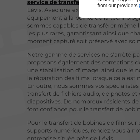
service de transfert de bobines de film
from our providers
Lévis. Avec une expertise reconnue et 
équipement à la pointe de la technolog
sommes capables de transférer même l
les plus rares, garantissant ainsi que c
moment capturé soit préservé avec soin
Notre gamme de services ne s'arrête pas
proposons également des corrections de
une stabilisation d'image, ainsi que le 
la réparation des films lorsque cela est 
En outre, nous sommes vos spécialistes 
transfert de fichiers audio, de photos et
diapositives. De nombreux résidents de
font confiance pour le transfert de bobin
Pour le transfert de bobines de film sur
supports numériques, rendez-vous à no
entreprise située près de Lévis.