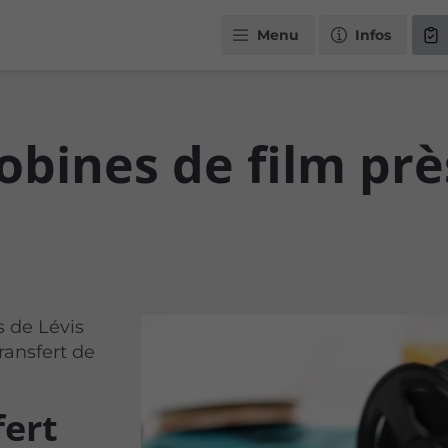
Menu
Infos
obines de film prè
 de Lévis
transfert de
fert