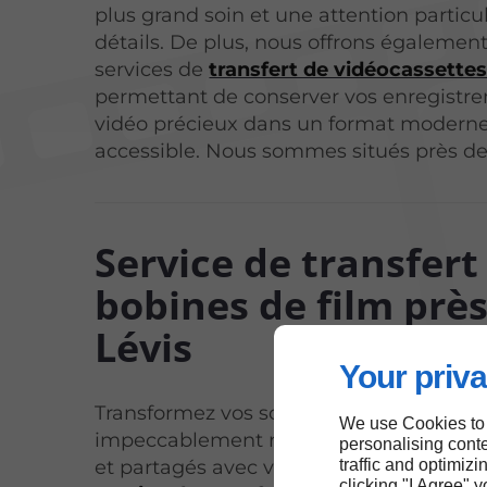
plus grand soin et une attention particu
détails. De plus, nous offrons égalemen
services de
transfert de vidéocassette
permettant de conserver vos enregistr
vidéo précieux dans un format moderne
accessible. Nous sommes situés près de
Service de transfert
bobines de film prè
Lévis
Your priva
Transformez vos souvenirs en fichiers 
We use Cookies to
impeccablement restaurés, prêts à être
personalising conte
traffic and optimizi
et partagés avec vos proches grâce à no
clicking "I Agree" 