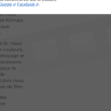
près de
Google
Facebook
.
un
ie, nous
es formats
haque
.
 là : nous
 couleurs,
nettoyage et
nécessaire.
pour le
 de
 Lévis nous
es de film.
 des
tre