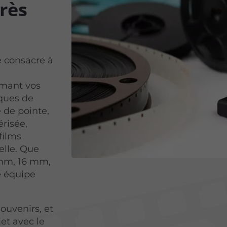
près
e consacre à
rmant vos
iques de
 de pointe,
risée,
films
elle. Que
 mm, 16 mm,
e équipe
ouvenirs, et
et avec le