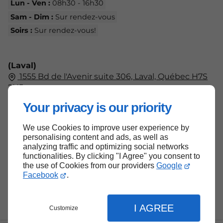
Lun - Ven :
08h30 - 16h30
Sam - Dim :
Sur rendez-vous
Soirs :
Sur rendez-vous!
(Laval)
1555 Bd de l'Avenir suite 306, Laval, Québec H7S
2N5
438-804-7555
Your privacy is our priority
Lun - Ven :
09h00 - 17h00
Sam - Dim :
Fermé
We use Cookies to improve user experience by
personalising content and ads, as well as
analyzing traffic and optimizing social networks
functionalities. By clicking "I Agree" you consent to
the use of Cookies from our providers
Google
Haut de page
Facebook
.
I AGREE
Customize